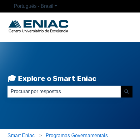
Português - Brasil
Mostrar submenu para traduções
🎓 Explore o Smart Eniac
Não há sugestões porque o campo de pesquisa está em
Smart Eniac
Programas Governamentais